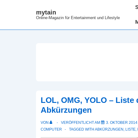
↓
Hau
S
mytain
Zum
Online-Magazin für Entertainment und Lifestyle
Inhalt
LOL, OMG, YOLO – Liste d
Abkürzungen
VON
VERÖFFENTLICHT AM
3. OKTOBER 2014
COMPUTER
TAGGED WITH
ABKÜRZUNGEN
,
LISTE
,