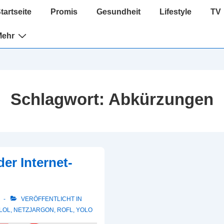
ptnavigation
tartseite
Promis
Gesundheit
Lifestyle
TV
Mehr
Schlagwort:
Abkürzungen
er Internet-
VERÖFFENTLICHT IN
LOL
,
NETZJARGON
,
ROFL
,
YOLO