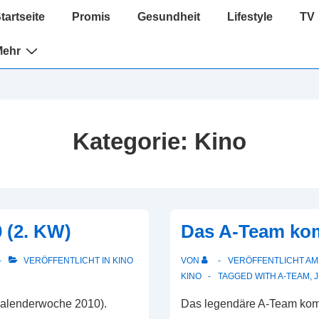
ptnavigation
tartseite
Promis
Gesundheit
Lifestyle
TV
Mehr
Kategorie:
Kino
 (2. KW)
Das A-Team ko
VERÖFFENTLICHT IN
KINO
VON
VERÖFFENTLICHT A
KINO
TAGGED WITH
A-TEAM
,
J
Kalenderwoche 2010).
Das legendäre A-Team komm