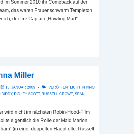
wird im Sommer 2010 ihr Comeback auf der
Team, das waren Frauenschwarm Templeton
ict), der irre Captain „Howling Mad“
na Miller
M
13. JANUAR 2009
VERÖFFENTLICHT IN
KINO
P DIDDY
,
RIDLEY SCOTT
,
RUSSELL CROWE
,
SEAN
er wird nicht im nächsten Robin-Hood-Film
sollte eigentlich die Rolle der Maid Marion
am“ (in einer doppelten Hauptrolle: Russell