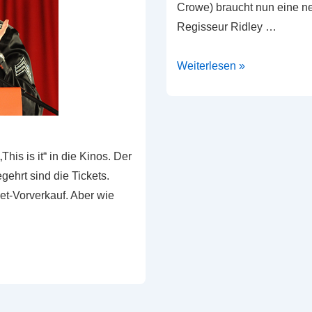
Crowe) braucht nun eine ne
Regisseur Ridley …
Robin
Weiterlesen »
ohne
Sienna
Miller
is is it“ in die Kinos. Der
ehrt sind die Tickets.
ket-Vorverkauf. Aber wie