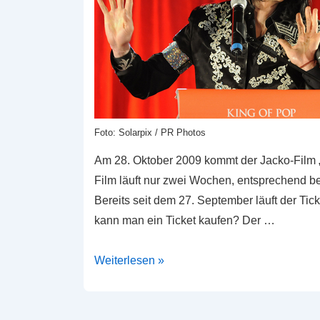
Foto: Solarpix / PR Photos
Am 28. Oktober 2009 kommt der Jacko-Film „Th
Film läuft nur zwei Wochen, entsprechend beg
Bereits seit dem 27. September läuft der Tic
kann man ein Ticket kaufen? Der …
This
Weiterlesen »
is
it
–