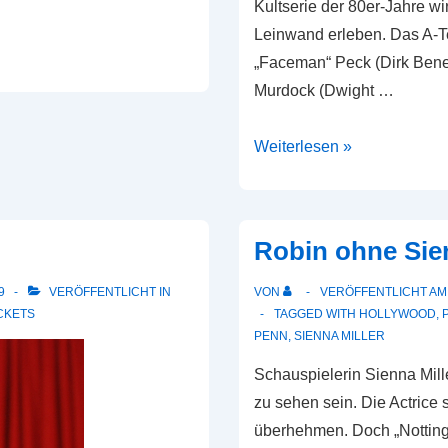
Kultserie der 80er-Jahre 
Leinwand erleben. Das A-
„Faceman“ Peck (Dirk Bened
Murdock (Dwight …
Das
Weiterlesen »
A-
Team
kommt
Robin ohne Sien
zurück
9
VERÖFFENTLICHT IN
VON
VERÖFFENTLICHT A
CKETS
TAGGED WITH
HOLLYWOOD
,
PENN
,
SIENNA MILLER
Schauspielerin Sienna Mill
zu sehen sein. Die Actrice 
überhehmen. Doch „Nottingh