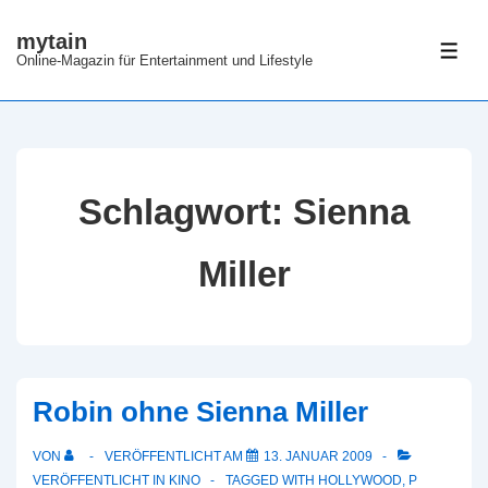
↓
mytain
Zum
ME
Online-Magazin für Entertainment und Lifestyle
Inhalt
Schlagwort:
Sienna
Miller
Robin ohne Sienna Miller
VON
VERÖFFENTLICHT AM
13. JANUAR 2009
VERÖFFENTLICHT IN
KINO
TAGGED WITH
HOLLYWOOD
,
P