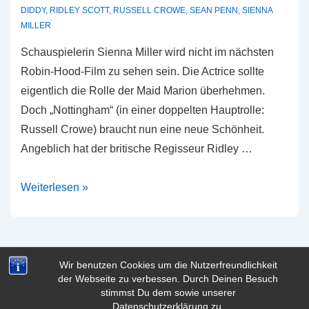
DIDDY
,
RIDLEY SCOTT
,
RUSSELL CROWE
,
SEAN PENN
,
SIENNA
MILLER
Schauspielerin Sienna Miller wird nicht im nächsten
Robin-Hood-Film zu sehen sein. Die Actrice sollte
eigentlich die Rolle der Maid Marion überhehmen.
Doch „Nottingham“ (in einer doppelten Hauptrolle:
Russell Crowe) braucht nun eine neue Schönheit.
Angeblich hat der britische Regisseur Ridley …
Robin
Weiterlesen »
ohne
Sienna
Miller
Wir benutzen Cookies um die Nutzerfreundlichkeit
der Webseite zu verbessen. Durch Deinen Besuch
Copyright © 2026
mytain
| Präsentiert von
Responsive-
stimmst Du dem sowie unserer
Theme
Datenschutzerklärung zu.