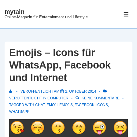
↓
mytain
Zum
ME
Online-Magazin für Entertainment und Lifestyle
Inhalt
Emojis – Icons für
WhatsApp, Facebook
und Internet
VERÖFFENTLICHT AM
2. OKTOBER 2014
VERÖFFENTLICHT IN
COMPUTER
KEINE KOMMENTARE
TAGGED WITH
CHAT
,
EMOJI
,
EMOJIS
,
FACEBOOK
,
ICONS
,
WHATSAPP