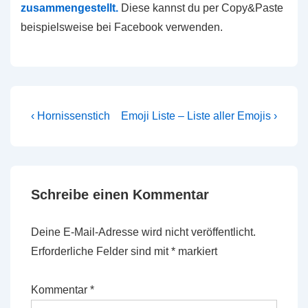
zusammengestellt.
Diese kannst du per Copy&Paste
beispielsweise bei Facebook verwenden.
Beitragsnavigation
Vorheriger
Nächster
‹ Hornissenstich
Emoji Liste – Liste aller Emojis ›
Beitrag
Beitrag
ist
ist
Schreibe einen Kommentar
Deine E-Mail-Adresse wird nicht veröffentlicht.
Erforderliche Felder sind mit
*
markiert
Kommentar
*