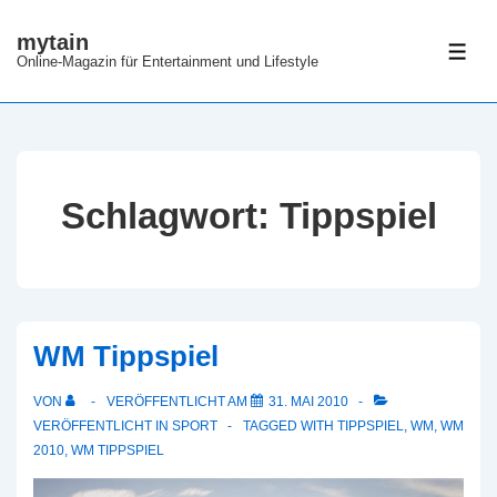
↓
mytain
Zum
ME
Online-Magazin für Entertainment und Lifestyle
Inhalt
Schlagwort:
Tippspiel
WM Tippspiel
VON
VERÖFFENTLICHT AM
31. MAI 2010
VERÖFFENTLICHT IN
SPORT
TAGGED WITH
TIPPSPIEL
,
WM
,
WM
2010
,
WM TIPPSPIEL