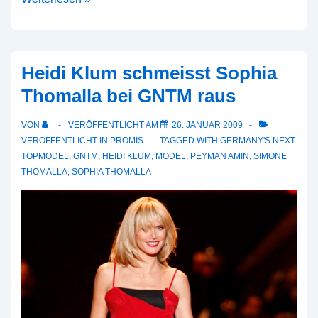
Lohan
–
sexy
Heidi Klum schmeisst Sophia
Modelvertrag!
Thomalla bei GNTM raus
VON
VERÖFFENTLICHT AM
26. JANUAR 2009
VERÖFFENTLICHT IN
PROMIS
TAGGED WITH
GERMANY'S NEXT
TOPMODEL
,
GNTM
,
HEIDI KLUM
,
MODEL
,
PEYMAN AMIN
,
SIMONE
THOMALLA
,
SOPHIA THOMALLA