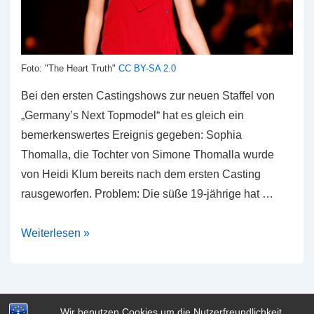
Foto: "The Heart Truth"
CC BY-SA 2.0
Bei den ersten Castingshows zur neuen Staffel von
„Germany’s Next Topmodel“ hat es gleich ein
bemerkenswertes Ereignis gegeben: Sophia
Thomalla, die Tochter von Simone Thomalla wurde
von Heidi Klum bereits nach dem ersten Casting
rausgeworfen. Problem: Die süße 19-jährige hat …
Heidi
Weiterlesen »
Klum
schmeisst
Sophia
Thomalla
Wir benutzen Cookies um die Nutzerfreundlichkeit