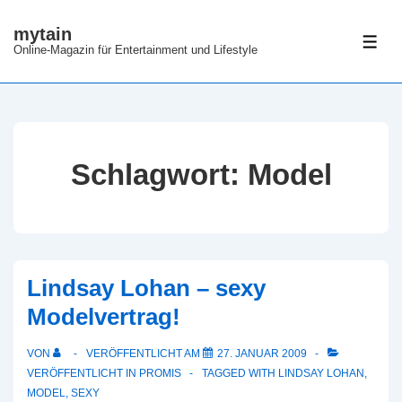
↓
mytain
Zum
ME
Online-Magazin für Entertainment und Lifestyle
Inhalt
Schlagwort:
Model
Lindsay Lohan – sexy
Modelvertrag!
VON
VERÖFFENTLICHT AM
27. JANUAR 2009
VERÖFFENTLICHT IN
PROMIS
TAGGED WITH
LINDSAY LOHAN
,
MODEL
,
SEXY