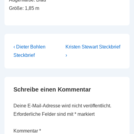
Größe: 1,85 m
Beitragsnavigation
Vorheriger
Nächster
‹ Dieter Bohlen
Kristen Stewart Steckbrief
Beitrag
Beitrag
Steckbrief
›
ist
ist
Schreibe einen Kommentar
Deine E-Mail-Adresse wird nicht veröffentlicht.
Erforderliche Felder sind mit
*
markiert
Kommentar
*