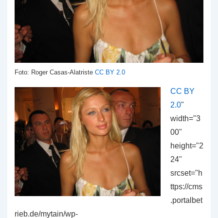
Foto: Roger Casas-Alatriste
CC BY 2.0
CC BY
2.0
"
width="3
00"
height="2
24"
srcset="h
ttps://cms
.portalbet
rieb.de/mytain/wp-