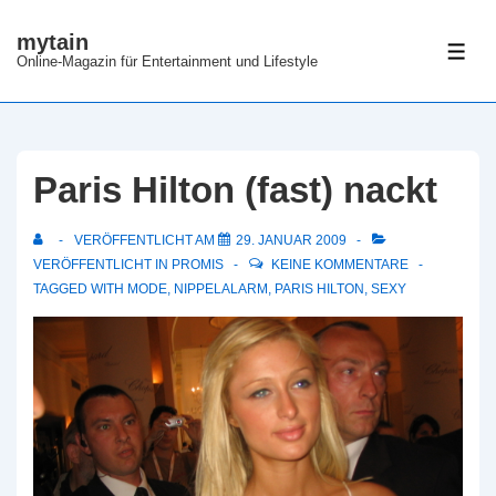
↓
mytain
Zum
ME
Online-Magazin für Entertainment und Lifestyle
Inhalt
Paris Hilton (fast) nackt
VERÖFFENTLICHT AM
29. JANUAR 2009
VERÖFFENTLICHT IN
PROMIS
KEINE KOMMENTARE
TAGGED WITH
MODE
,
NIPPELALARM
,
PARIS HILTON
,
SEXY