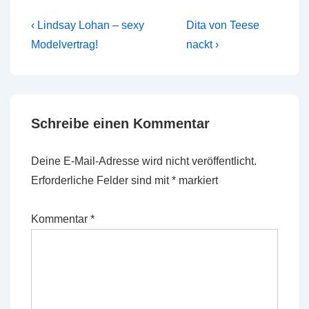
Beitragsnavigation
Vorheriger
Nächster
‹ Lindsay Lohan – sexy
Dita von Teese
Beitrag
Beitrag
Modelvertrag!
nackt ›
ist
ist
Schreibe einen Kommentar
Deine E-Mail-Adresse wird nicht veröffentlicht.
Erforderliche Felder sind mit
*
markiert
Kommentar
*